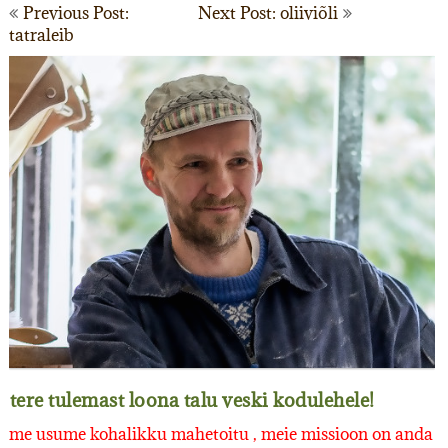
Navigeerimine
Previous Post:
Next Post: oliiviõli
tatraleib
tere tulemast loona talu veski kodulehele!
me usume kohalikku mahetoitu , meie missioon on anda