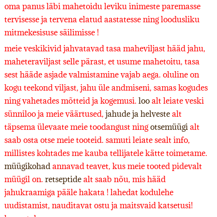
oma panus läbi mahetoidu leviku inimeste paremasse
tervisesse ja tervena elatud aastatesse ning loodusliku
mitmekesisuse säilimisse !
meie veskikivid jahvatavad tasa maheviljast hääd jahu,
maheteraviljast selle pärast, et usume mahetoitu, tasa
sest hääde asjade valmistamine vajab aega. oluline on
kogu teekond viljast, jahu üle andmiseni, samas kogudes
ning vahetades mõtteid ja kogemusi.
loo
alt leiate veski
sünniloo ja meie väärtused,
jahude ja helveste
alt
täpsema ülevaate meie toodangust ning
otsemüügi
alt
saab osta otse meie tooteid. samuti leiate sealt info,
millistes kohtades me kauba tellijatele kätte toimetame.
müügikohad
annavad teavet, kus meie tooted pidevalt
müügil on.
retseptide
alt saab nõu, mis hääd
jahukraamiga pääle hakata ! lahedat kodulehe
uudistamist, nauditavat ostu ja maitsvaid katsetusi!