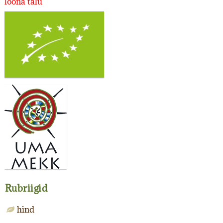
loona talu
Rubriigid
hind