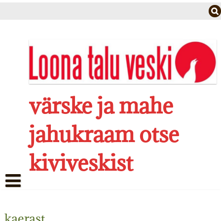
Skip
to
content
värske ja mahe
jahukraam otse
kiviveskist
LUGU
kaerast
TALU