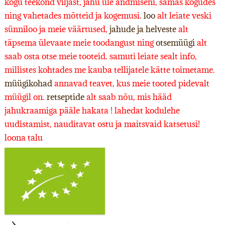
kogu teekond viljast, jahu üle andmiseni, samas kogudes
ning vahetades mõtteid ja kogemusi.
loo
alt leiate veski
sünniloo ja meie väärtused,
jahude ja helveste
alt
täpsema ülevaate meie toodangust ning
otsemüügi
alt
saab osta otse meie tooteid. samuti leiate sealt info,
millistes kohtades me kauba tellijatele kätte toimetame.
müügikohad
annavad teavet, kus meie tooted pidevalt
müügil on.
retseptide
alt saab nõu, mis hääd
jahukraamiga pääle hakata ! lahedat kodulehe
uudistamist, nauditavat ostu ja maitsvaid katsetusi!
loona talu