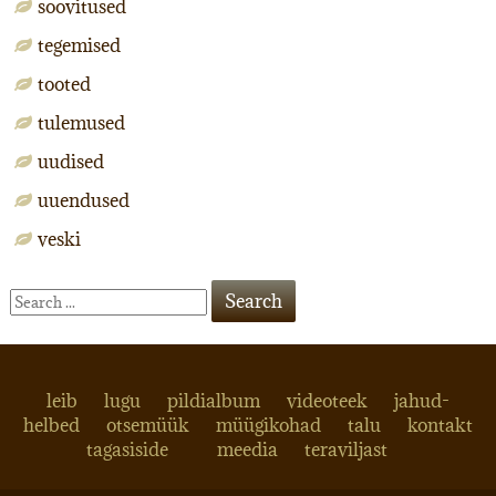
soovitused
tegemised
tooted
tulemused
uudised
uuendused
veski
leib
lugu
pildialbum
videoteek
jahud-
helbed
otsemüük
müügikohad
talu
kontakt
tagasiside
meedia
teraviljast