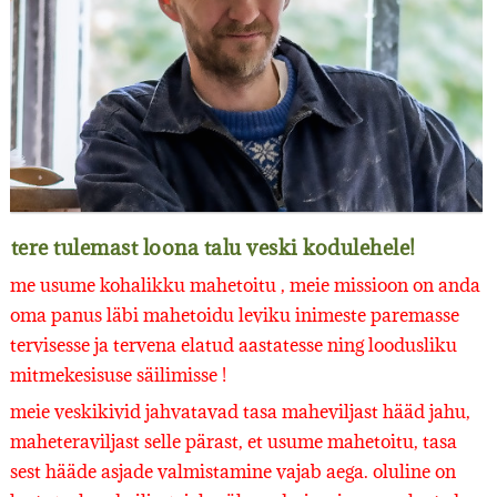
tere tulemast loona talu veski kodulehele!
me usume kohalikku mahetoitu , meie missioon on anda
oma panus läbi mahetoidu leviku inimeste paremasse
tervisesse ja tervena elatud aastatesse ning loodusliku
mitmekesisuse säilimisse !
meie veskikivid jahvatavad tasa maheviljast hääd jahu,
maheteraviljast selle pärast, et usume mahetoitu, tasa
sest hääde asjade valmistamine vajab aega. oluline on