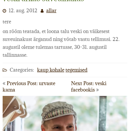
12. aug. 2012
allar
JAHUD-HELBED
tere
OTSEMÜÜK
on rõõm teatada, et loona talu veski on väikesest
MÜÜGIKOHAD
suveuinakust ärganud ning võtab vastu tellimusi. 22.
augustil oleme tulemas tartusse, 30-31. augustil
TERAVILJAST
tallinnasse.
LEIB
Categories:
kaup kohale
tegemised
PILDIALBUM
Navigeerimine
Previous Post: urvaste
Next Post: veski
VIDEOTEEK
kama
facebookis
MEEDIA
KONTAKT
TAGASISIDE