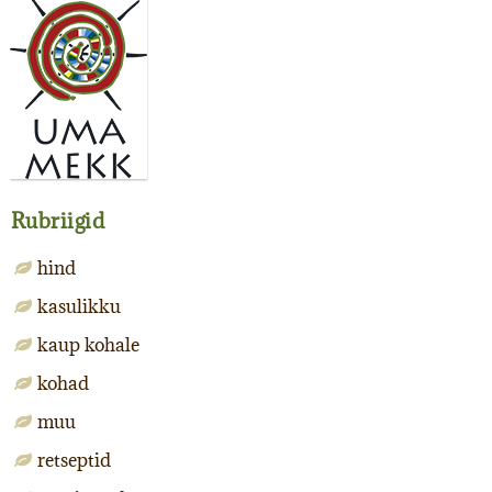
Rubriigid
hind
kasulikku
kaup kohale
kohad
muu
retseptid