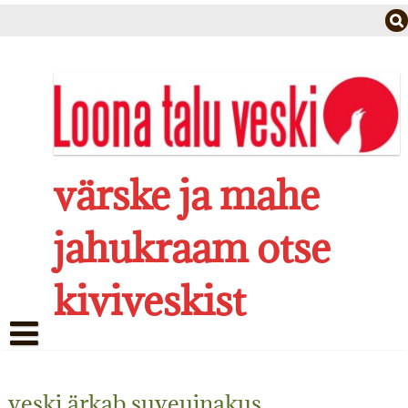
Skip
to
content
värske ja mahe
jahukraam otse
kiviveskist
LUGU
veski ärkab suveuinakus
TALU